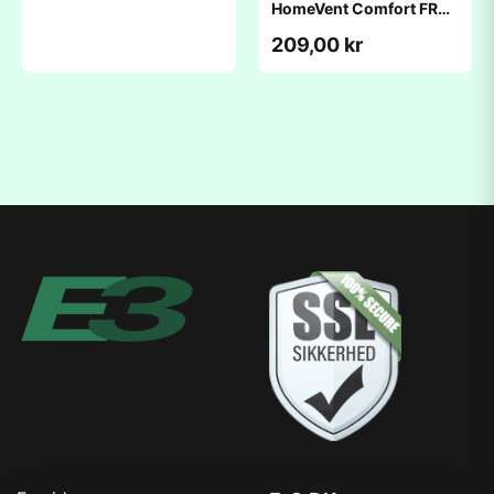
HomeVent Comfort FR
300/360
209,00 kr
(436x240,5x96mm)