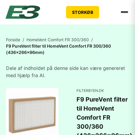
STORKØB
Forside
/
HomeVent Comfort FR 300/360
/
F9 PureVent filter til HomeVent Comfort FR 300/360
(436x266x96mm)
Dele af indholdet på denne side kan være genereret
med hjælp fra AI.
FILTERBYEN.DK
F9 PureVent filter
til HomeVent
Comfort FR
300/360