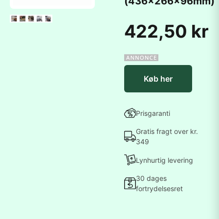
(436x266x96mm)
422,50 kr
Køb her
Prisgaranti
Gratis fragt over kr.
349
Lynhurtig levering
30 dages
fortrydelsesret