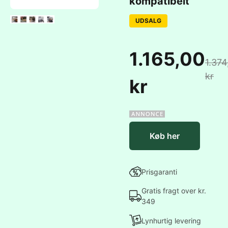
kompatibelt
UDSALG
1.165,00
1.374
kr
kr
Køb her
Prisgaranti
Gratis fragt over kr.
349
Lynhurtig levering